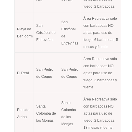
fuego. 2 barbacoas.
Área Recreativa sólo
San
San
con barbacoas NO
Playa de
Cristóbal
Cristóbal de
aptas para uso de
Benidorm
de
Entreviñas
fuego. 6 barbacoas, 5
Entreviñas
mesas y fuente.
Área Recreativa sólo
con barbacoas NO
San Pedro
San Pedro
El Real
aptas para uso de
de Ceque
de Ceque
fuego. 3 barbacoas y
fuente.
Área Recreativa sólo
Santa
Santa
con barbacoas NO
Eras de
Colomba
Colomba de
aptas para uso de
Arriba
de las
las Monjas
fuego. 2 barbacoas,
Monjas
13 mesas y fuente.