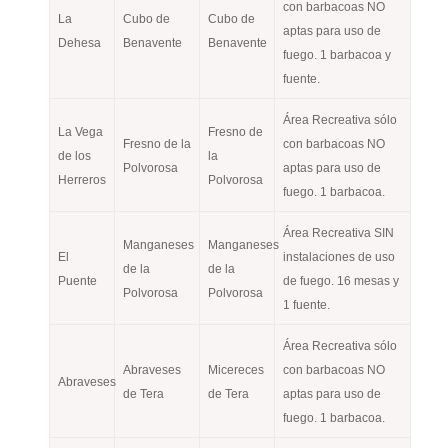
con barbacoas NO
La
Cubo de
Cubo de
aptas para uso de
Dehesa
Benavente
Benavente
fuego. 1 barbacoa y
fuente.
Área Recreativa sólo
La Vega
Fresno de
Fresno de la
con barbacoas NO
de los
la
Polvorosa
aptas para uso de
Herreros
Polvorosa
fuego. 1 barbacoa.
Área Recreativa SIN
Manganeses
Manganeses
El
instalaciones de uso
de la
de la
Puente
de fuego. 16 mesas y
Polvorosa
Polvorosa
1 fuente.
Área Recreativa sólo
Abraveses
Micereces
con barbacoas NO
Abraveses
de Tera
de Tera
aptas para uso de
fuego. 1 barbacoa.