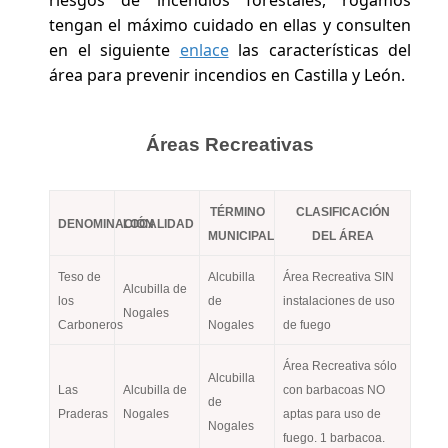
riesgos de incendios forestales, rogamos
tengan el máximo cuidado en ellas y consulten
en el siguiente
enlace
las características del
área para prevenir incendios en Castilla y León.
Áreas Recreativas
TÉRMINO
CLASIFICACIÓN
DENOMINACIÓN
LOCALIDAD
MUNICIPAL
DEL ÁREA
Teso de
Alcubilla
Área Recreativa SIN
Alcubilla de
los
de
instalaciones de uso
Nogales
Carboneros
Nogales
de fuego
Área Recreativa sólo
Alcubilla
Las
Alcubilla de
con barbacoas NO
de
Praderas
Nogales
aptas para uso de
Nogales
fuego. 1 barbacoa.