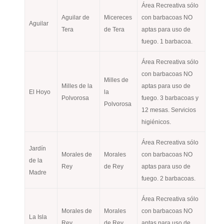
Área Recreativa sólo
Aguilar de
Micereces
con barbacoas NO
Aguilar
Tera
de Tera
aptas para uso de
fuego. 1 barbacoa.
Área Recreativa sólo
con barbacoas NO
Milles de
Milles de la
aptas para uso de
El Hoyo
la
Polvorosa
fuego. 3 barbacoas y
Polvorosa
12 mesas. Servicios
higiénicos.
Área Recreativa sólo
Jardín
Morales de
Morales
con barbacoas NO
de la
Rey
de Rey
aptas para uso de
Madre
fuego. 2 barbacoas.
Área Recreativa sólo
Morales de
Morales
con barbacoas NO
La Isla
Rey
de Rey
aptas para uso de