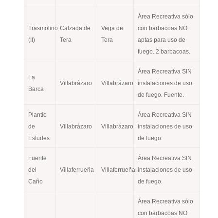
Área Recreativa sólo
Trasmolino
Calzada de
Vega de
con barbacoas NO
(II)
Tera
Tera
aptas para uso de
fuego. 2 barbacoas.
Área Recreativa SIN
La
Villabrázaro
Villabrázaro
instalaciones de uso
Barca
de fuego. Fuente.
Plantío
Área Recreativa SIN
de
Villabrázaro
Villabrázaro
instalaciones de uso
Estudes
de fuego.
Fuente
Área Recreativa SIN
del
Villaferrueña
Villaferrueña
instalaciones de uso
Caño
de fuego.
Área Recreativa sólo
con barbacoas NO