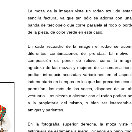
La moza de la imagen viste un rodao azul de est
sencilla factura, ya que tan sólo se adorna con una
banda de terciopelo que corre paralela al rodo o borde
de la pieza, de color verde en este caso.
En cada recuadro de la imagen el rodao se aco
diferentes combinaciones de prendas. El motivo
composición es poner de relieve como la imagi
agudeza de las mozas y mujeres de la comarca ben
podían introducir acusadas variaciones en el aspec
indumentaria en tiempos en los que las precarias eco
permitían, las más de las veces, disponer de un a
vestuario. Las piezas a alternar con el rodao podían p
a la propietaria del mismo, o bien ser intercambi
amigas y parientes.
En la fotografía superior derecha, la moza viste 
faltriquera de es­tameña a juego, picados en paño rojo