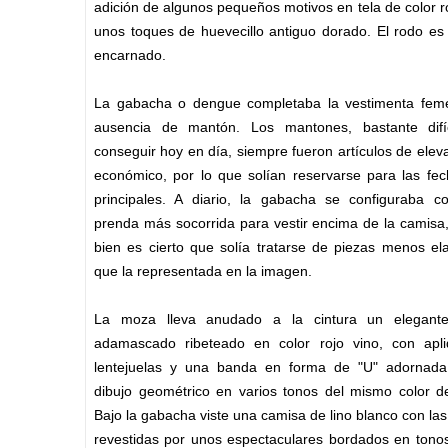
adición de algunos pequeños motivos en tela de color r
unos toques de huevecillo antiguo dorado. El rodo es
encarnado.
La gabacha o dengue completaba la vestimenta fem
ausencia de mantón. Los mantones, bastante difí
conseguir hoy en día, siempre fueron artículos de elev
económico, por lo que solían reservarse para las fe
principales. A diario, la gabacha se confi­guraba 
prenda más socorrida para vestir encima de la camisa
bien es cierto que solía tratarse de piezas menos el
que la representada en la imagen.
La moza lleva anudado a la cintura un elegant
adamascado ribeteado en color rojo vino, con apl
lentejuelas y una banda en forma de "U" adornad
dibujo geométrico en varios tonos del mismo color de
Bajo la gabacha viste una camisa de lino blanco con l
revestidas por unos espectaculares bordados en tono