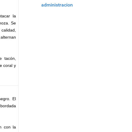
tacar la
moza. Se
calidad,
 alternan
e tacón,
e coral y
egro. El
o bordada
n con la