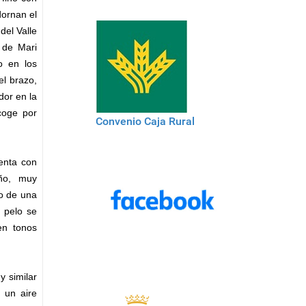
dornan el
del Valle
 de Mari
o en los
el brazo,
dor en la
ecoge por
Convenio Caja Rural
enta con
eño, muy
do de una
l pelo se
en tonos
y similar
e un aire