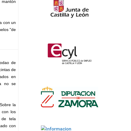
o mantón
ta con un
uelos "de
rodao de
intas de
cados en
na no se
Sobre la
 con los
 de tela
tado con