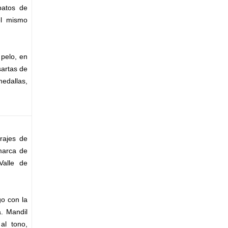
patos de
el mismo
 pelo, en
sartas de
edallas,
rajes de
marca de
Valle de
go con la
. Mandil
al tono,