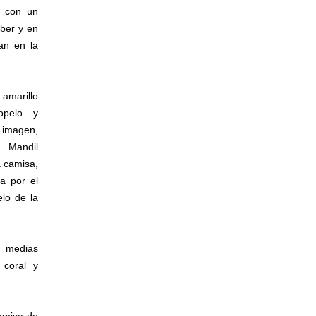
a con un
iber y en
an en la
amarillo
opelo y
a imagen,
. Mandil
 camisa,
ta por el
elo de la
y medias
 coral y