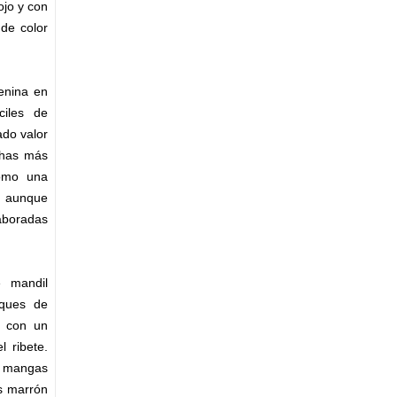
ojo y con
 de color
enina en
ciles de
ado valor
chas más
como una
, aunque
aboradas
e mandil
iques de
a con un
l ribete.
as mangas
s marrón