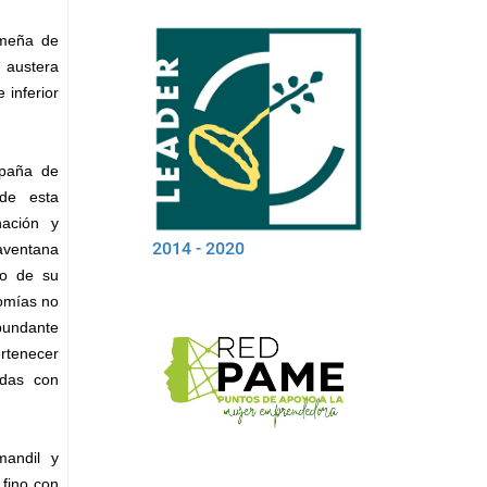
ameña de
 austera
 inferior
mpaña de
 de esta
nación y
2014 - 2020
aventana
to de su
nomías no
bundante
ertenecer
adas con
mandil y
 fino con