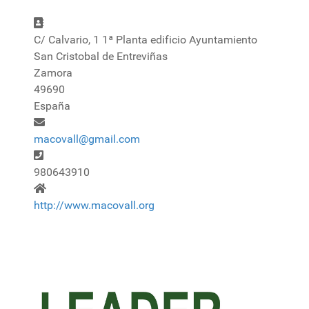
Dirección
C/ Calvario, 1 1ª Planta edificio Ayuntamiento
San Cristobal de Entreviñas
Zamora
49690
España
Correo electrónico
macovall@gmail.com
Teléfono
980643910
Sitio web
http://www.macovall.org