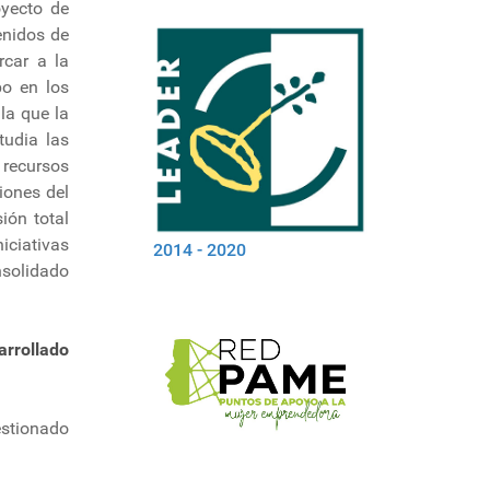
oyecto de
enidos de
rcar a la
bo en los
la que la
tudia las
 recursos
iones del
ión total
iciativas
2014 - 2020
nsolidado
arrollado
estionado