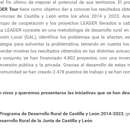
l fin último de mejorar el potencial de sus territorios. El pr
DER Tour
tiene como objetivo dar a conocer los resultados obt
ovincias de Castilla y León entre los años 2014 y 2023. Ace
 grupo de cooperación y los proyectos LEADER llevados a ca
rama LEADER consiste en una metodología de desarrollo rural en 
ión Local (GAL), identifica los problemas que la afectan, es
ategia para solventar la problemática, teniendo en cuenta los
tender mostrar los resultados obtenidos en las distintas actuac
u conjunto, se han financiado 4.802 proyectos, con una invers
nversión pública y la privada. Gracias al desarrollo de estas in
omunidad se han creado 2.478 puestos de trabajo y se han co
án vivos y queremos presentaros las iniciativas que se han des
Programa de Desarrollo Rural de Castilla y León 2014-2023
, g
sarrollo Rural de la Junta de Castilla y León
.