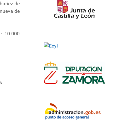
ibáñez de
lanueva de
e 10.000
s