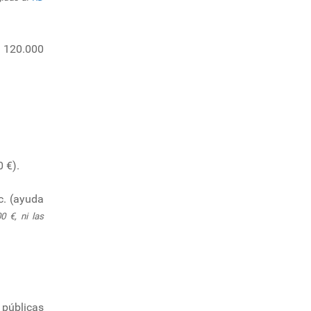
a 120.000
 €).
tc. (ayuda
0 €, ni las
 públicas