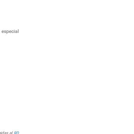
 especial
gidas al
RD