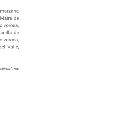
Camarzana
 Maire de
olvorosa,
anilla de
olvorosa,
el Valle,
calidad que