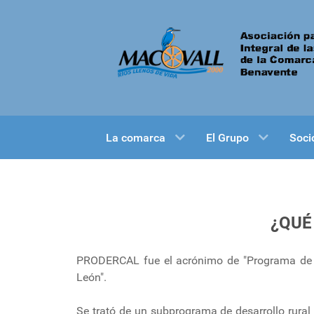
La comarca
El Grupo
Soci
¿QUÉ
PRODERCAL fue el acrónimo de "Programa de De
León".
Se trató de un subprograma de desarrollo rura