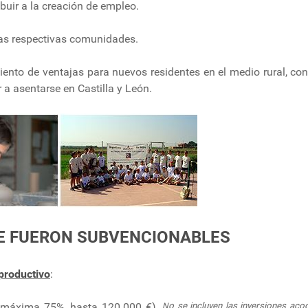
buir a la creación de empleo.
las respectivas comunidades.
ento de ventajas para nuevos residentes en el medio rural, con
 a asentarse en Castilla y León.
E FUERON SUBVENCIONABLES
productivo
:
a máxima 75%, hasta 120.000 €).
o se incluyen las inversiones aco
N