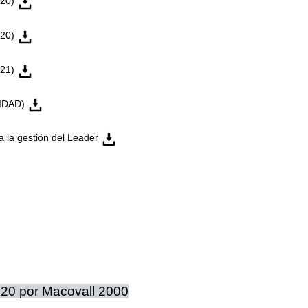
020)
020)
021)
LIDAD)
 la gestión del Leader
020 por Macovall 2000